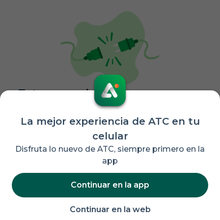
Este complejo no se
encuentra disponible por el
La mejor experiencia de ATC en tu
momento.
celular
Te invitamos a realizar una nueva
Disfruta lo nuevo de ATC, siempre primero en la
búsqueda
app
Buscar en otro club
Continuar en la app
Continuar en la web