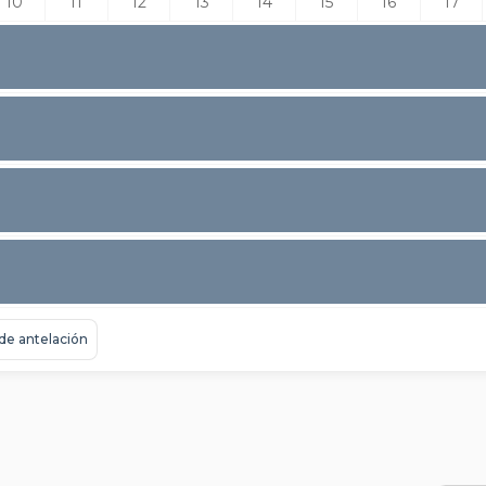
10
11
12
13
14
15
16
17
 de antelación