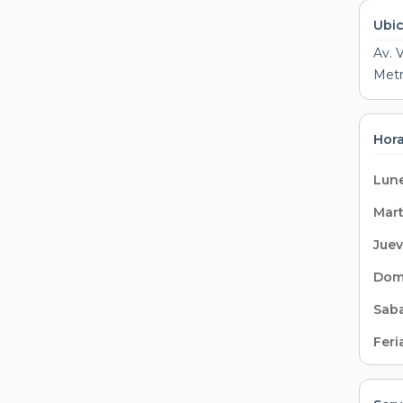
Ubi
Av. 
Metro
Hora
Lune
Mar
Juev
Dom
Sab
Feri