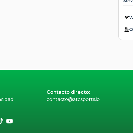
Serv
W
C
Contacto directo:
acidad
contacto@atcsports.io