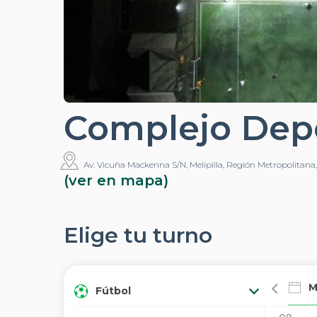
Complejo Depo
Av. Vicuña Mackenna S/N, Melipilla, Región Metropolitana, C
(ver en mapa)
Elige tu turno
M
Fútbol