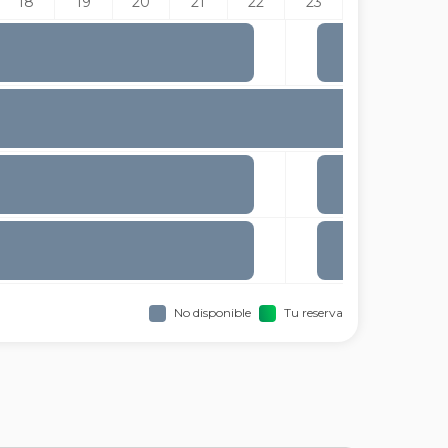
18
19
20
21
22
23
No disponible
Tu reserva