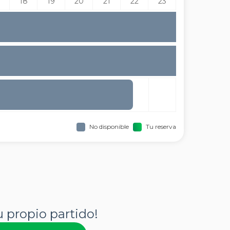
18
19
20
21
22
23
No disponible
Tu reserva
u propio partido!