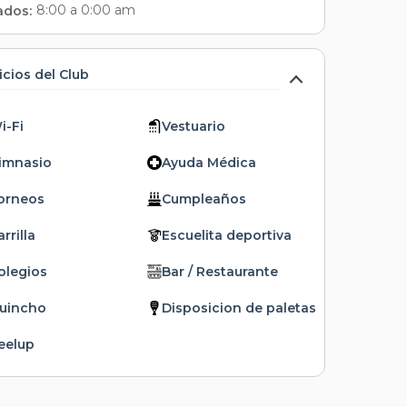
8:00 a 0:00 am
ados:
icios del Club
i-Fi
Vestuario
imnasio
Ayuda Médica
orneos
Cumpleaños
rrilla
Escuelita deportiva
olegios
Bar / Restaurante
uincho
Disposicion de paletas
eelup