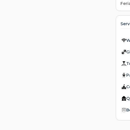
Feri
Serv
W
G
T
Pa
C
Q
B