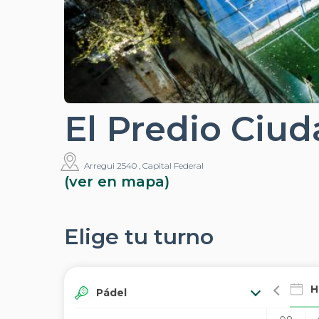
El Predio Ciu
Arregui 2540 , Capital Federal
(ver en mapa)
Elige tu turno
H
Pádel