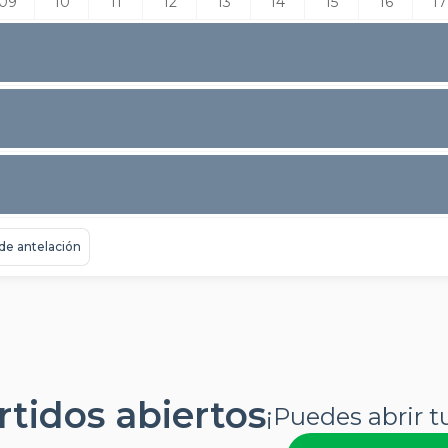
09
10
11
12
13
14
15
16
17
 de antelación
tidos abiertos
¡Puedes abrir t