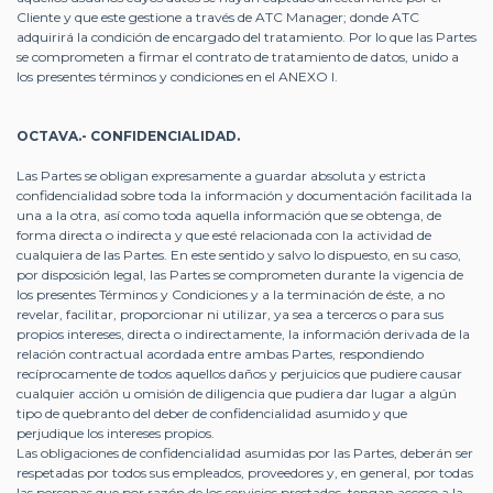
Cliente y que este gestione a través de ATC Manager; donde ATC
adquirirá la condición de encargado del tratamiento. Por lo que las Partes
se comprometen a firmar el contrato de tratamiento de datos, unido a
los presentes términos y condiciones en el ANEXO I.
OCTAVA.- CONFIDENCIALIDAD.
Las Partes se obligan expresamente a guardar absoluta y estricta
confidencialidad sobre toda la información y documentación facilitada la
una a la otra, así como toda aquella información que se obtenga, de
forma directa o indirecta y que esté relacionada con la actividad de
cualquiera de las Partes. En este sentido y salvo lo dispuesto, en su caso,
por disposición legal, las Partes se comprometen durante la vigencia de
los presentes Términos y Condiciones y a la terminación de éste, a no
revelar, facilitar, proporcionar ni utilizar, ya sea a terceros o para sus
propios intereses, directa o indirectamente, la información derivada de la
relación contractual acordada entre ambas Partes, respondiendo
recíprocamente de todos aquellos daños y perjuicios que pudiere causar
cualquier acción u omisión de diligencia que pudiera dar lugar a algún
tipo de quebranto del deber de confidencialidad asumido y que
perjudique los intereses propios.
Las obligaciones de confidencialidad asumidas por las Partes, deberán ser
respetadas por todos sus empleados, proveedores y, en general, por todas
las personas que por razón de los servicios prestados, tengan acceso a la