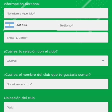
Información personal
Nombre y Apellido
*
AR +54
Teléfono
*
Email Dueño
*
¿Cuál es tu relación con el club?
Dueño
Dueño
¿Cual es el nombre del club que te gustaría sumar?
Empleado / Encargado
Nombre del club
*
Juego en este club
Ubicación del club
Otro
País
*